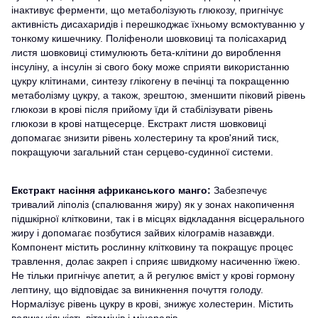
інактивує ферменти, що метаболізують глюкозу, пригнічує
активність дисахаридів і перешкоджає їхньому всмоктуванню у
тонкому кишечнику. Поліфеноли шовковиці та полісахарид
листя шовковиці стимулюють бета-клітини до вироблення
інсуліну, а інсулін зі свого боку може сприяти використанню
цукру клітинами, синтезу глікогену в печінці та покращенню
метаболізму цукру, а також, зрештою, зменшити піковий рівень
глюкози в крові після прийому їди й стабілізувати рівень
глюкози в крові натщесерце. Екстракт листя шовковиці
допомагає знизити рівень холестерину та кров'яний тиск,
покращуючи загальний стан серцево-судинної системи.
Екстракт насіння африканського манго:
Забезпечує
тривалий ліполіз (спалювання жиру) як у зонах накопичення
підшкірної клітковини, так і в місцях відкладання вісцерального
жиру і допомагає позбутися зайвих кілограмів назавжди.
Компонент містить рослинну клітковину та покращує процес
травлення, долає закреп і сприяє швидкому насиченню їжею.
Не тільки пригнічує апетит, а й регулює вміст у крові гормону
лептину, що відповідає за виникнення почуття голоду.
Нормалізує рівень цукру в крові, знижує холестерин. Містить