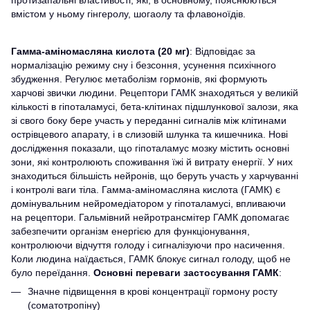
протизапальні властивості, які, в основному, пояснюються
вмістом у ньому гінгеролу, шогаолу та флавоноїдів.
Гамма-аміномасляна кислота
(20 мг)
: Відповідає за
нормалізацію режиму сну і безсоння, усунення психічного
збудження. Регулює метаболізм гормонів, які формують
харчові звички людини. Рецептори ГАМК знаходяться у великій
кількості в гіпоталамусі, бета-клітинах підшлункової залози, яка
зі свого боку бере участь у переданні сигналів між клітинами
острівцевого апарату, і в слизовій шлунка та кишечника. Нові
дослідження показали, що гіпоталамус мозку містить основні
зони, які контролюють споживання їжі й витрату енергії. У них
знаходиться більшість нейронів, що беруть участь у харчуванні
і контролі ваги тіла. Гамма-аміномасляна кислота (ГАМК) є
домінувальним нейромедіатором у гіпоталамусі, впливаючи
на рецептори. Гальмівний нейротрансмітер ГАМК допомагає
забезпечити організм енергією для функціонування,
контролюючи відчуття голоду і сигналізуючи про насичення.
Коли людина наїдається, ГАМК блокує сигнал голоду, щоб не
було переїдання.
Основні переваги застосування ГАМК
:
Значне підвищення в крові концентрації гормону росту
(соматотропіну)