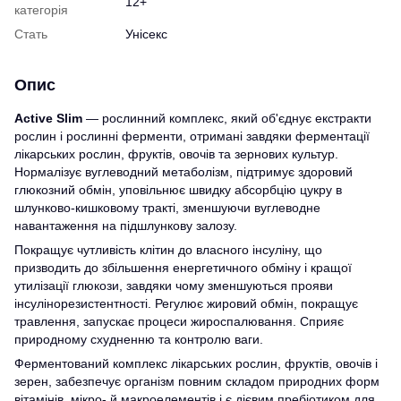
12+
категорія
Стать
Унісекс
Опис
Active Slim
— рослинний комплекс, який об'єднує екстракти
рослин і рослинні ферменти, отримані завдяки ферментації
лікарських рослин, фруктів, овочів та зернових культур.
Нормалізує вуглеводний метаболізм, підтримує здоровий
глюкозний обмін, уповільнює швидку абсорбцію цукру в
шлунково-кишковому тракті, зменшуючи вуглеводне
навантаження на підшлункову залозу.
Покращує чутливість клітин до власного інсуліну, що
призводить до збільшення енергетичного обміну і кращої
утилізації глюкози, завдяки чому зменшуються прояви
інсулінорезистентності. Регулює жировий обмін, покращує
травлення, запускає процеси жироспалювання. Сприяє
природному схудненню та контролю ваги.
Ферментований комплекс лікарських рослин, фруктів, овочів і
зерен, забезпечує організм повним складом природних форм
вітамінів, мікро- й макроелементів і є дієвим пребіотиком для