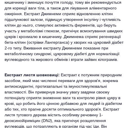
кишечнику і зменшує почуття голоду, тому він рекомендується
для корекції ваги тіла, а також для лікування аліментарного
ожиріння. Екстракт Джимнеми сприяє відновленню клітин
підшлункової залози, підвищує утворення інсуліну і чутливість
клітин до нього, стимулює активність ферментів, що беруть
участь у метаболізмі глюкози, пригнічує всмоктування швидких
цукрів і крохмалю в кишечнику. Джимнема сприяє регенерації
бета-клітин (острівки Лангерганса) у хворих на цукровий діабет
2-го типу. Вживання екстракту Джимнеми показане при
метаболічному синдромі, цукровому діабеті для нормалізації
вуглеводного та жирового обмінів і втрати зайвих кілограмів.
Екстракт листя шовковиці:
Екстракт є потужним природним
засобом, який має численні переваги для здоров'я, зокрема
антиоксидантні, протизапальні та імуностимулювальні
властивості. Він привернув значну увагу завдяки своєму
потенціалу сприяти зниженню ваги та контролю рівня цукру в
крові, що робить його цінною добавкою для людей із діабетом
або тих, хто прагне досягти оптимального здоров'я. Екстракт
листя тутового дерева містить особливу речовину 1-
деоксинойіриміцин (DNJ), яка пригнічує розщеплення
вуглеводів, що потрапляють в організм під час їди. Він