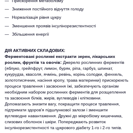
Прискорення метаболізму
Зниження постійного відчуття голоду
Нормалізація рівня цукру
Зменшення проявів інсулінорезистентності
Збільшення енергії
ДІЯ АКТИВНИХ СКЛАДОВИХ:
Ферментовані рослинні екстракти зерен, лікарських
рослин, фруктів та овочів:
Джерело рослинних ферментів
(яблуко, грейпфрут, лимон, буряк, ріпа, гарбуз, шпинат,
кукурудза, квасоля, ячмінь, ревінь, корінь солодки, фенхель,
золототисячник, насіння кропу, трава материнки) прискорюють
процеси травлення і засвоєння їжі, забезпечують організм
необхідним набором рослинних ферментів для розщеплення
та засвоєння білків, жирів, вуглеводів і клітковини.
Допомагають знизити вагу, покращити процеси травлення,
підтримати здоров'я підшлункової залози і зменшити
вуглеводне навантаження. Дружні до мікробіому кишечника,
слизових оболонок і шкіри. Попереджають розвиток
інсулінорезистентності та цукрового діабету 1-го і 2-го типів.