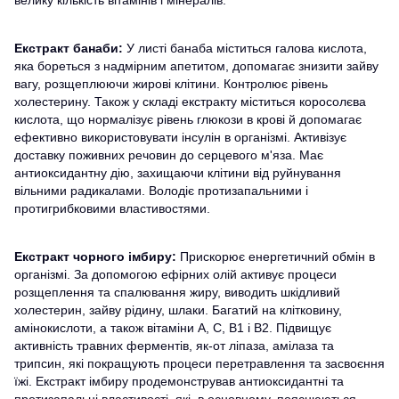
велику кількість вітамінів і мінералів.
Екстракт банаби:
У листі банаба міститься галова кислота,
яка бореться з надмірним апетитом, допомагає знизити зайву
вагу, розщеплюючи жирові клітини. Контролює рівень
холестерину. Також у складі екстракту міститься коросолєва
кислота, що нормалізує рівень глюкози в крові й допомагає
ефективно використовувати інсулін в організмі. Активізує
доставку поживних речовин до серцевого м'яза. Має
антиоксидантну дію, захищаючи клітини від руйнування
вільними радикалами. Володіє протизапальними і
протигрибковими властивостями.
Екстракт чорного імбиру:
Прискорює енергетичний обмін в
організмі. За допомогою ефірних олій активує процеси
розщеплення та спалювання жиру, виводить шкідливий
холестерин, зайву рідину, шлаки. Багатий на клітковину,
амінокислоти, а також вітаміни А, С, В1 і В2. Підвищує
активність травних ферментів, як-от ліпаза, амілаза та
трипсин, які покращують процеси перетравлення та засвоєння
їжі. Екстракт імбиру продемонстрував антиоксидантні та