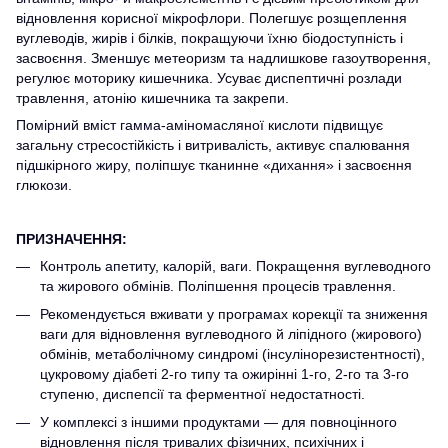
відновлення корисної мікрофлори. Полегшує розщеплення
вуглеводів, жирів і білків, покращуючи їхню біодоступність і
засвоєння. Зменшує метеоризм та надлишкове газоутворення,
регулює моторику кишечника. Усуває диспептичні розлади
травлення, атонію кишечника та закрепи.
Помірний вміст гамма-аміномасляної кислоти підвищує
загальну стресостійкість і витривалість, активує спалювання
підшкірного жиру, поліпшує тканинне «дихання» і засвоєння
глюкози.
ПРИЗНАЧЕННЯ:
Контроль апетиту, калорій, ваги. Покращення вуглеводного
та жирового обмінів. Поліпшення процесів травлення.
Рекомендується вживати у програмах корекції та зниження
ваги для відновлення вуглеводного й ліпідного (жирового)
обмінів, метаболічному синдромі (інсулінорезистентності),
цукровому діабеті 2-го типу та ожирінні 1-го, 2-го та 3-го
ступеню, диспепсії та ферментної недостатності.
У комплексі з іншими продуктами — для повноцінного
відновлення після тривалих фізичних, психічних і