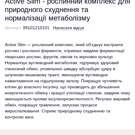
Active Slim - рослинний комплекс для
природного схуднення та
нормалізації метаболізму
Артикул:
99101210101
Написати відгук
Active Slim — рослинний комплекс, який об'єднує екстракти
рослин і рослинні ферменти, отримані завдяки ферментації
лікарських рослин, фруктів, овочів та зернових культур.
Нормалізує вуглеводний метаболізм, підтримує здоровий
глюкозний обмін, уповільнює швидку абсорбцію цукру в
шлунково-кишковому тракті, зменшуючи вуглеводне
навантаження на підшлункову залозу. Покращує чутливість
клітин до власного інсуліну, що призводить до збільшення
енергетичного обміну і кращої утилізації глюкози, завдяки чому
зменшуються прояви інсулінорезистентності. Регулює жировий
обмін, покращує травлення, запускає процеси
жироспалювання. Сприяє природному схудненню та
контролю ваги.