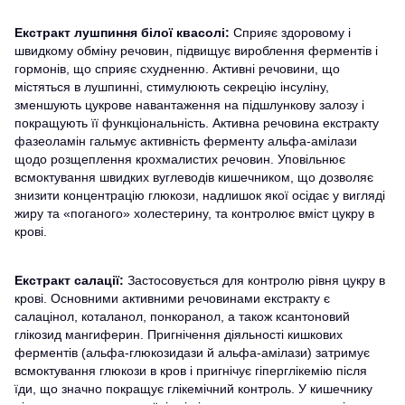
Екстракт лушпиння білої квасолі:
Сприяє здоровому і
швидкому обміну речовин, підвищує вироблення ферментів і
гормонів, що сприяє схудненню. Активні речовини, що
містяться в лушпинні, стимулюють секрецію інсуліну,
зменшують цукрове навантаження на підшлункову залозу і
покращують її функціональність. Активна речовина екстракту
фазеоламін гальмує активність ферменту альфа-амілази
щодо розщеплення крохмалистих речовин. Уповільнює
всмоктування швидких вуглеводів кишечником, що дозволяє
знизити концентрацію глюкози, надлишок якої осідає у вигляді
жиру та «поганого» холестерину, та контролює вміст цукру в
крові.
Екстракт салації:
Застосовується для контролю рівня цукру в
крові. Основними активними речовинами екстракту є
салацінол, коталанол, понкоранол, а також ксантоновий
глікозид мангиферин. Пригнічення діяльності кишкових
ферментів (альфа-глюкозидази й альфа-амілази) затримує
всмоктування глюкози в кров і пригнічує гіперглікемію після
їди, що значно покращує глікемічний контроль. У кишечнику