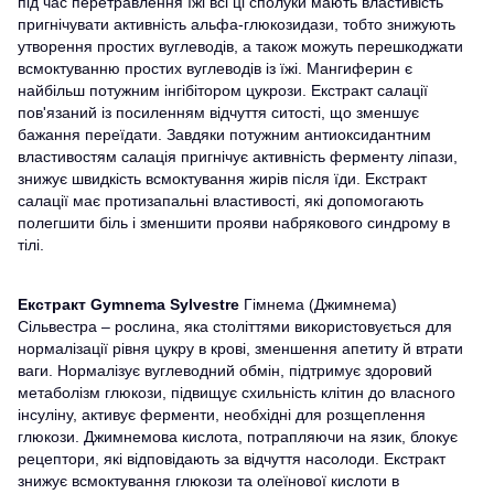
під час перетравлення їжі всі ці сполуки мають властивість
пригнічувати активність альфа-глюкозидази, тобто знижують
утворення простих вуглеводів, а також можуть перешкоджати
всмоктуванню простих вуглеводів із їжі. Мангиферин є
найбільш потужним інгібітором цукрози. Екстракт салації
пов'язаний із посиленням відчуття ситості, що зменшує
бажання переїдати. Завдяки потужним антиоксидантним
властивостям салація пригнічує активність ферменту ліпази,
знижує швидкість всмоктування жирів після їди. Екстракт
салації має протизапальні властивості, які допомогають
полегшити біль і зменшити прояви набрякового синдрому в
тілі.
Екстракт Gymnema Sylvestre
Гімнема (Джимнема)
Сільвестра – рослина, яка століттями використовується для
нормалізації рівня цукру в крові, зменшення апетиту й втрати
ваги. Нормалізує вуглеводний обмін, підтримує здоровий
метаболізм глюкози, підвищує схильність клітин до власного
інсуліну, активує ферменти, необхідні для розщеплення
глюкози. Джимнемова кислота, потрапляючи на язик, блокує
рецептори, які відповідають за відчуття насолоди. Екстракт
знижує всмоктування глюкози та олеїнової кислоти в