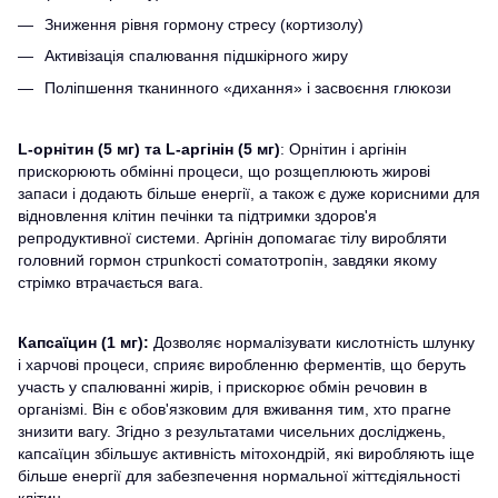
Зниження рівня гормону стресу (кортизолу)
Активізація спалювання підшкірного жиру
Поліпшення тканинного «дихання» і засвоєння глюкози
L-орнітин
(5 мг) та L-аргінін (5 мг)
: Орнітин і аргінін
прискорюють обмінні процеси, що розщеплюють жирові
запаси і додають більше енергії, а також є дуже корисними для
відновлення клітин печінки та підтримки здоров'я
репродуктивної системи. Аргінін допомагає тілу виробляти
головний гормон стрunkості соматотропін, завдяки якому
стрімко втрачається вага.
Капсаїцин (1 мг):
Дозволяє нормалізувати кислотність шлунку
і харчові процеси, сприяє виробленню ферментів, що беруть
участь у спалюванні жирів, і прискорює обмін речовин в
організмі. Він є обов'язковим для вживання тим, хто прагне
знизити вагу. Згідно з результатами чисельних досліджень,
капсаїцин збільшує активність мітохондрій, які виробляють іще
більше енергії для забезпечення нормальної жіттєдіяльності