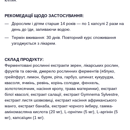
клітин.
РЕКОМЕДАЦІЇ ЩОДО ЗАСТОСУВАННЯ:
Дорослим і дітям старше 14 років — по 1 капсулі 2 рази на
день до їди, запиваючи водою.
Термін вживання: 30 днів. Повторний курс споживання
узгоджується з лікарем.
СКЛАД ПРОДУКТУ:
Ферментовані рослинні екстракти зерен, лікарських рослин,
фруктів та овочів, джерело рослинних ферментів (яблуко,
грейпфрут, лимон, буряк, ріпа, гарбуз, шпинат, кукурудза,
квасоля, ячмінь, ревінь, корінь солодки, фенхель,
золототисячник, насіння кропу, трава материнки), екстракт
білої квасолі, екстракт салації, екстракт Gymnema Sylvestre,
екстракт листя шовковиці, екстракт насіння африканського
манго, екстракт банаба, екстракт чорного імбиру, гамма-
аміномасляна кислота (20 мг), L-орнітин (5 мг), L-аргінін (5
мг), капсаїцин (1 мг).