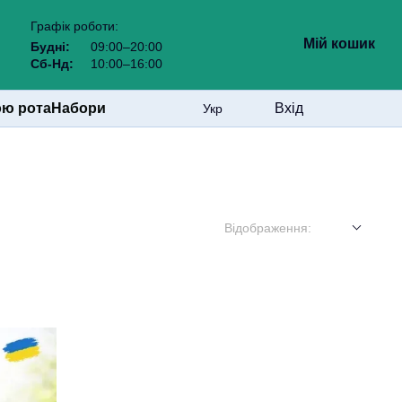
Графік роботи:
Мій кошик
Будні:
09:00–20:00
Сб-Нд:
10:00–16:00
ою рота
Набори
Вхід
Укр
Відображення: