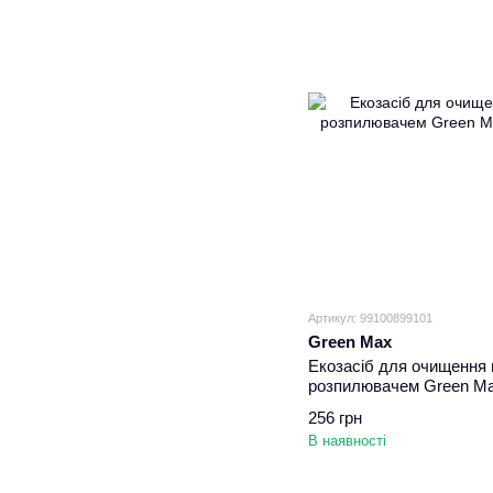
Артикул: 99100899101
Green Max
Екозасіб для очищення в
розпилювачем Green M
256 грн
В наявності