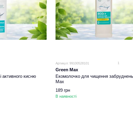
1
Артикул: 99100528101
Green Max
і активного кисню
Екомолочко для чищення забруднень
Max
189 грн
В наявності