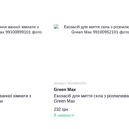
Артикул: 99100952101
Green Max
анної кімнати з
Екозасіб для миття скла з розпилюв
ax
Green Max
232 грн
В наявності