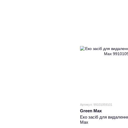
Артикул: 99101059101
Green Max
Еко засіб для видалення
Max