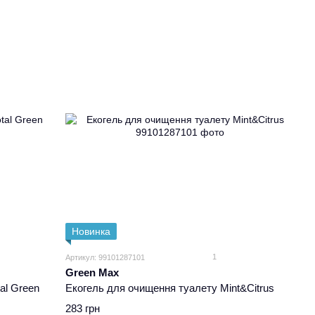
Новинка
1
Артикул: 99101287101
Green Max
al Green
Екогель для очищення туалету Mint&Citrus
283 грн