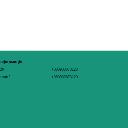
 інформація
120
+380933873120
+380933873120
и вам?