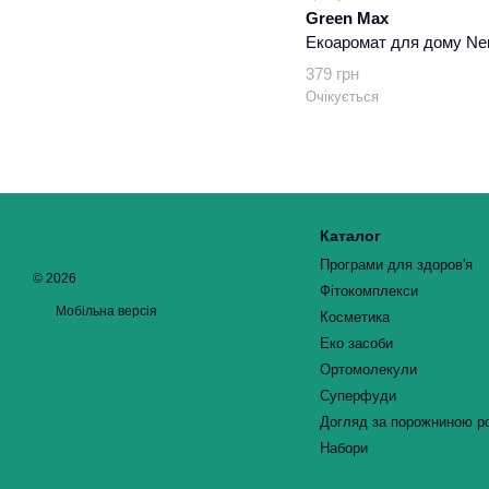
Green Max
Екоаромат для дому Ner
379 грн
Очікується
Каталог
Програми для здоров'я
© 2026
Фітокомплекси
Мобільна версія
Косметика
Еко засоби
Ортомолекули
Суперфуди
Догляд за порожниною р
Набори