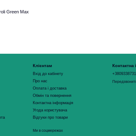
oli Green Max
Клієнтам
Контактна
Вхід до кабінету
+380933873
Про нас
Передзвонит
Оплата і доставка
Обмін та повернення
Контактна інформація
Угода користувача
ота
Відгуки про товари
Ми в соцмережах