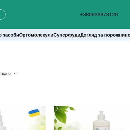
+380933873120
о засоби
Ортомолекули
Суперфуди
Догляд за порожнин
рністю