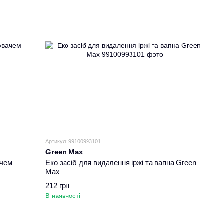
Артикул: 99100993101
Green Max
ачем
Еко засіб для видалення іржі та вапна Green
Max
212 грн
В наявності