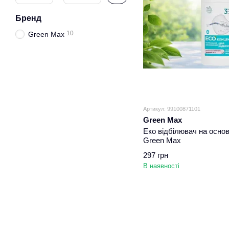
Бренд
10
Green Max
Артикул: 99100871101
Green Max
Еко відбілювач на основ
Green Max
297 грн
В наявності