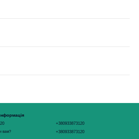
 інформація
120
+380933873120
+380933873120
и вам?