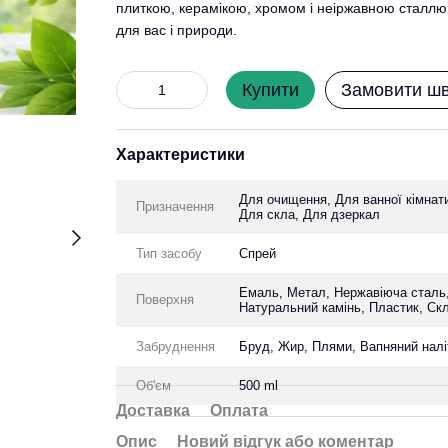
плиткою, керамікою, хромом і неіржавною сталлю
для вас і природи.
Купити
Замовити ш
Характеристики
Для очищення, Для ванної кімнати
Призначення
Для скла, Для дзеркал
Тип засобу
Спрей
Емаль, Метал, Нержавіюча сталь,
Поверхня
Натуральний камінь, Пластик, Ск
Забруднення
Бруд, Жир, Плями, Вапняний налі
Об'єм
500 ml
Доставка
Оплата
Опис
Новий відгук або коментар