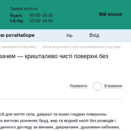
Графік роботи:
Мій кошик
Будні:
09:00–20:00
Сб-Нд:
10:00–16:00
ою рота
Набори
Вхід
Укр
 прибирання Green Max
Екозасіб для миття скла з розпилювачем Green Max
вачем — кришталево чисті поверхні без
Порівняти
В бажання
б для миття скла, дзеркал та інших гладких поверхонь.
н миттєво розчиняє бруд, жир та водний наліт без розводів і
денного догляду за вікнами, дзеркалами, душовими кабінами,