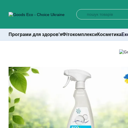
Перейти до основного контенту
Програми для здоров'я
Фітокомплекси
Косметика
Ек