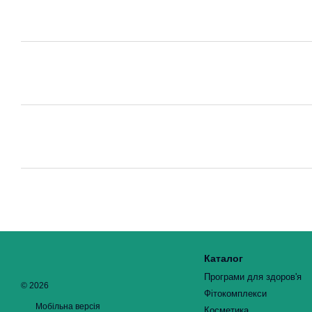
Каталог
Програми для здоров'я
© 2026
Фітокомплекси
Мобільна версія
Косметика