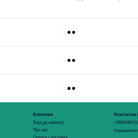
Клієнтам
Контактна
Вхід до кабінету
+380933873
Про нас
Передзвонит
Оплата і доставка