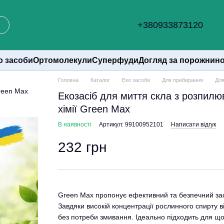
+380933873120
о засоби
Ортомолекули
Суперфуди
Догляд за порожнин
Головна
Каталог
Еко засоби
Для прибирання
Для
Екозасіб для миття скла з розпилю
хімії Green Max
В наявності
Артикул: 99100952101
Написати відгук
232 грн
Green Max пропонує ефективний та безпечний засі
Завдяки високій концентрації рослинного спирту ві
без потреби змивання. Ідеально підходить для що