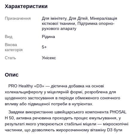
Характеристики
Призначення
Для імінітету, Для Дітей, Мінералізація
кісткової тканини, Підтримка опорно-
рухового апарату
Вид
Рідина
Вікова
5+
категорія
Стать
Унісекс
Опис
PRO Healthy «D3» — дієтична добавка на основі
холекальциферолу у міцелярній формі, розроблена для
щоденного застосування в періоди обмеженого сонячного
впливу або підвищеної потреби в нутрієнтах.
Завдяки використанню швейцарського компонента PHOSAL
H 50, активна речовина проходить процес емульгування, у
результаті якого утворюються стабільні міцели — мікроскопічні
частинки, що дозволяють жиророзчинному вітаміну D3 бути