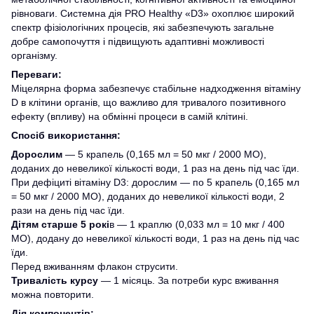
рівноваги. Системна дія PRO Healthy «D3» охоплює широкий
спектр фізіологічних процесів, які забезпечують загальне
добре самопочуття і підвищують адаптивні можливості
організму.
Переваги:
Міцелярна форма забезпечує стабільне надходження вітаміну
D в клітини органів, що важливо для тривалого позитивного
ефекту (впливу) на обмінні процеси в самій клітині.
Спосіб використання:
Дорослим
— 5 крапель (0,165 мл = 50 мкг / 2000 МО),
доданих до невеликої кількості води, 1 раз на день під час їди.
При дефіциті вітаміну D3: дорослим — по 5 крапель (0,165 мл
= 50 мкг / 2000 МО), доданих до невеликої кількості води, 2
рази на день під час їди.
Дітям старше 5 рокі
в — 1 краплю (0,033 мл = 10 мкг / 400
МО), додану до невеликої кількості води, 1 раз на день під час
їди.
Перед вживанням флакон струсити.
Тривалість курсу
— 1 місяць. За потреби курс вживання
можна повторити.
Дія компонентів: