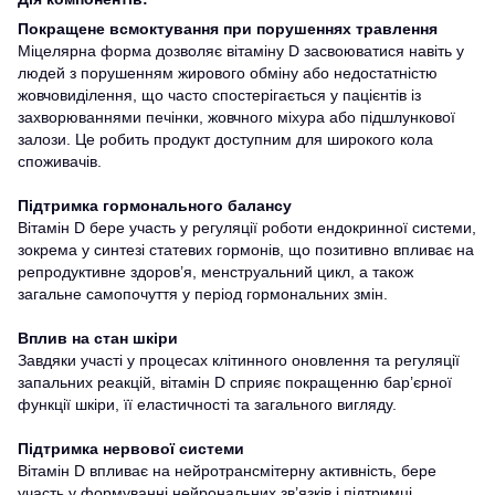
Покращене всмоктування при порушеннях травлення
Міцелярна форма дозволяє вітаміну D засвоюватися навіть у
людей з порушенням жирового обміну або недостатністю
жовчовиділення, що часто спостерігається у пацієнтів із
захворюваннями печінки, жовчного міхура або підшлункової
залози. Це робить продукт доступним для широкого кола
споживачів.
Підтримка гормонального балансу
Вітамін D бере участь у регуляції роботи ендокринної системи,
зокрема у синтезі статевих гормонів, що позитивно впливає на
репродуктивне здоров’я, менструальний цикл, а також
загальне самопочуття у період гормональних змін.
Вплив на стан шкіри
Завдяки участі у процесах клітинного оновлення та регуляції
запальних реакцій, вітамін D сприяє покращенню бар’єрної
функції шкіри, її еластичності та загального вигляду.
Підтримка нервової системи
Вітамін D впливає на нейротрансмітерну активність, бере
участь у формуванні нейрональних зв’язків і підтримці