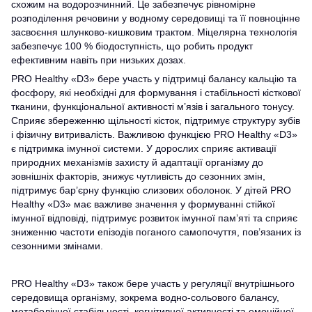
схожим на водорозчинний. Це забезпечує рівномірне
розподілення речовини у водному середовищі та її повноцінне
засвоєння шлунково-кишковим трактом. Міцелярна технологія
забезпечує 100 % біодоступність, що робить продукт
ефективним навіть при низьких дозах.
PRO Healthy «D3» бере участь у підтримці балансу кальцію та
фосфору, які необхідні для формування і стабільності кісткової
тканини, функціональної активності м’язів і загального тонусу.
Сприяє збереженню щільності кісток, підтримує структуру зубів
і фізичну витривалість. Важливою функцією PRO Healthy «D3»
є підтримка імунної системи. У дорослих сприяє активації
природних механізмів захисту й адаптації організму до
зовнішніх факторів, знижує чутливість до сезонних змін,
підтримує бар’єрну функцію слизових оболонок. У дітей PRO
Healthy «D3» має важливе значення у формуванні стійкої
імунної відповіді, підтримує розвиток імунної пам’яті та сприяє
зниженню частоти епізодів поганого самопочуття, пов’язаних із
сезонними змінами.
PRO Healthy «D3» також бере участь у регуляції внутрішнього
середовища організму, зокрема водно-сольового балансу,
метаболічної стабільності, когнітивної активності та емоційної