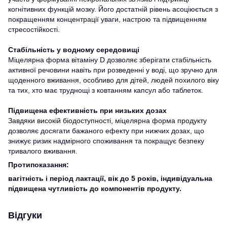
когнітивних функцій мозку. Його достатній рівень асоціюється з
покращенням концентрації уваги, настрою та підвищенням
стресостійкості.
Стабільність у водному середовищі
Міцелярна форма вітаміну D дозволяє зберігати стабільність
активної речовини навіть при розведенні у воді, що зручно для
щоденного вживання, особливо для дітей, людей похилого віку
та тих, хто має труднощі з ковтанням капсул або таблеток.
Підвищена ефективність при низьких дозах
Завдяки високій біодоступності, міцелярна форма продукту
дозволяє досягати бажаного ефекту при нижчих дозах, що
знижує ризик надмірного споживання та покращує безпеку
тривалого вживання.
Протипоказання:
вагітність і період лактації, вік до 5 років, індивідуальна
підвищена чутливість до компонентів продукту.
Відгуки