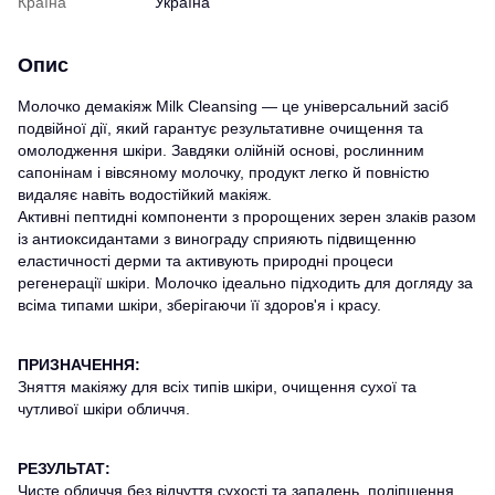
Країна
Україна
Опис
Молочко демакіяж Milk Cleansing — це універсальний засіб
подвійної дії, який гарантує результативне очищення та
омолодження шкіри. Завдяки олійній основі, рослинним
сапонінам і вівсяному молочку, продукт легко й повністю
видаляє навіть водостійкий макіяж.
Активні пептидні компоненти з пророщених зерен злаків разом
із антиоксидантами з винограду сприяють підвищенню
еластичності дерми та активують природні процеси
регенерації шкіри. Молочко ідеально підходить для догляду за
всіма типами шкіри, зберігаючи її здоров'я і красу.
ПРИЗНАЧЕННЯ:
Зняття макіяжу для всіх типів шкіри, очищення сухої та
чутливої шкіри обличчя.
РЕЗУЛЬТАТ:
Чисте обличчя без відчуття сухості та запалень, поліпшення