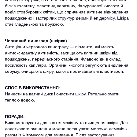
білків колагену, еластину, кератину, гіалуронової кислоти й
поділ стовбурових клітин, що спричиняє активне відновлення
пошкоджених і застарілих структур дерми й епідермісу. Шкіра
стає гладенькою та пружною.
Червоний виноград (шкірка)
Антоціани червоного винограду — пігменти, які мають
антиоксидантну активність, захищають клітини шкіри від
пошкоджень, передчасного старіння. Флавоноїди в складі
посилюють капіляри. Органічні кислоти регулюють виділення
себуму, очищають шкіру, мають протизапальні властивості.
СПОСІБ ВИКОРИСТАННЯ:
Нанести на ватний диск і очистити шкіру. Ретельно змити
теплою водою.
ПОРАДИ:
Використовувати для зняття макіяжу та очищення шкіри. Для
додаткового очищення можна поєднувати молочко демакіяж
разом із Фітомусом для вмивання. Після застосування