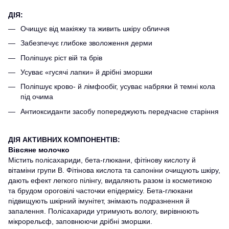
ДІЯ:
Очищує від макіяжу та живить шкіру обличчя
Забезпечує глибоке зволоження дерми
Поліпшує ріст вій та брів
Усуває «гусячі лапки» й дрібні зморшки
Поліпшує крово- й лімфообіг, усуває набряки й темні кола
під очима
Антиоксиданти засобу попереджують передчасне старіння
ДІЯ АКТИВНИХ КОМПОНЕНТІВ:
Вівсяне молочко
Містить полісахариди, бета-глюкани, фітінову кислоту й
вітаміни групи В. Фітінова кислота та сапоніни очищують шкіру,
дають ефект легкого пілінгу, видаляють разом із косметикою
та брудом ороговілі часточки епідермісу. Бета-глюкани
підвищують шкірний імунітет, знімають подразнення й
запалення. Полісахариди утримують вологу, вирівнюють
мікрорельєф, заповнюючи дрібні зморшки.