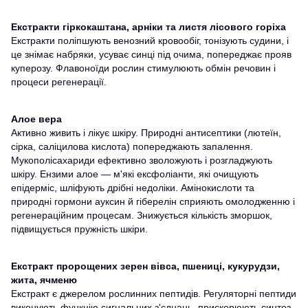
Екстракти гіркокаштана, арніки та листя лісового горіха
Екстракти поліпшують венозний кровообіг, тонізують судини, і
це знімає набряки, усуває синці під очима, попереджає прояв
куперозу. Флавоноїди рослин стимулюють обмін речовин і
процеси регенерації.
Алое вера
Активно живить і лікує шкіру. Природні антисептики (лютеїн,
сірка, саліцилова кислота) попереджають запалення.
Мукополісахариди ефективно зволожують і розгладжують
шкіру. Ензими алое — м'які ексфоліанти, які очищують
епідерміс, шліфують дрібні недоліки. Амінокислоти та
природні гормони ауксин й гіберелін сприяють омолодженню і
регенераційним процесам. Знижується кількість зморшок,
підвищується пружність шкіри.
Екстракт пророщених зерен вівса, пшениці, кукурудзи,
жита, ячменю
Екстракт є джерелом рослинних пептидів. Регуляторні пептиди
виконують функцію сигнальних з'єднань, прискорюють синтез