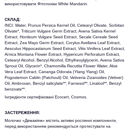
використовувати Фітотоніки White Mandarin.
СКЛАД:
INCI: Water, Prunus Persica Kernel Oil, Cetearyl Olivate, Sorbitan
Olivate*, Triticum Vulgare Germ Extract, Avena Sativa Kernel
Extract, Hordeum Vulgare Seed Extract, Secale Cereale Seed
Extract, Zea Mays Germ Extract, Corylus Avellana Leaf Extract,
Aesculus Hippocastanum Seed Extract, Vitis Vinifera Leaf Extract,
Arnica Montana Flower Extract, Hypericum Perforatum Extract,
Cetearyl Alcohol, Benzyl Alcohol, Ethylhexylglycerin, Avena Sativa
Sprout Oil, Glycerin*, Chamomilla Recutita Flower Water, Aloe
Vera Leaf Extract, Cananga Odorata (Ylang Ylang) Oil,
Pogostemon Cablin (Patchouli) Oil, Vetiveria Zizanoides (Vetiver)
Oil, Ambroxan, Benzyl salicylate**, Farnesol**, Linalool**, Benzyl
benzoate**.
Інгредієнти сертифіковані Ecocert, Cosmos.
ЗАСТЕРЕЖЕННЯ:
Молочко «Демакіяж» містить активні рослинні компоненти,
перед використанням рекомендується протестувати на