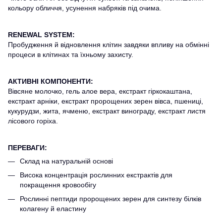
кольору обличчя, усунення набряків під очима.
RENEWAL SYSTEM:
Пробудження й відновлення клітин завдяки впливу на обмінні
процеси в клітинах та їхньому захисту.
АКТИВНІ КОМПОНЕНТИ:
Вівсяне молочко, гель алое вера, екстракт гіркокаштана,
екстракт арніки, екстракт пророщених зерен вівса, пшениці,
кукурудзи, жита, ячменю, екстракт винограду, екстракт листя
лісового горіха.
ПЕРЕВАГИ:
Склад на натуральній основі
Висока концентрація рослинних екстрактів для
покращення кровообігу
Рослинні пептиди пророщених зерен для синтезу білків
колагену й еластину