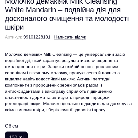
Молочко демакіяж Milk Cleansing
White Mandarin – подвійна дія для
досконалого очищення та молодості
шкіри
Артикул:
99101228101
Написати відгук
Молочко демакіяж Milk Cleansing — це універсальний засіб
подвійної дії, який гарантує результативне очищення та
омолодження шкіри. Завдяки олійній основі, рослинним
сапонінам і вівсяному молочку, продукт легко й повністю
видаляє навіть водостійкий макіяж. Активні пептидні
компоненти з пророщених зерен злаків разом із
антиоксидантами з винограду сприяють підвищенню
еластичності дерми та активують природні процеси
регенерації шкіри. Молочко ідеально підходить для догляду за
всіма типами шкіри, зберігаючи її здоров'я і красу.
Обʼєм
100 ml