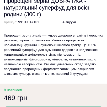
Пророщені зерна ДОБРА ЇЖА -
натуральний суперфуд для всієї
родини (300 г)
Артикул:
99100947101
4 відгуки
Пророщені зерна злаків — чудове джерело вітамінів і корисних
речовин, сприяє поліпшенню обмінних процесів та
нормалізації функцій шлунково-кишкового тракту. Це 100%
рослинний суперфуд для відмінного здоров'я з надвисокою
концентрацією амінокислот, вітамінів, ферментів,
антиоксидантів, фітогормонів, мінералів, незамінних кислот і
незначною калорійністю. Він має унікальний склад завдяки
поєднанню пророщених ферментованих цільнозернових
злакових культур: вівса, ячменю, пшениці й кукурудзи.
В наявності
469 грн