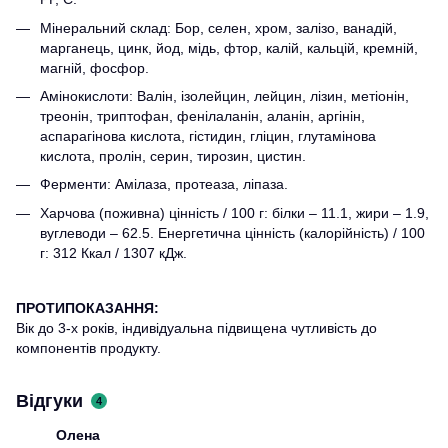
Мінеральний склад: Бор, селен, хром, залізо, ванадій,
марганець, цинк, йод, мідь, фтор, калій, кальцій, кремній,
магній, фосфор.
Амінокислоти: Валін, ізолейцин, лейцин, лізин, метіонін,
треонін, триптофан, фенілаланін, аланін, аргінін,
аспарагінова кислота, гістидин, гліцин, глутамінова
кислота, пролін, серин, тирозин, цистин.
Ферменти: Амілаза, протеаза, ліпаза.
Харчова (поживна) цінність / 100 г: білки – 11.1, жири – 1.9,
вуглеводи – 62.5. Енергетична цінність (калорійність) / 100
г: 312 Ккал / 1307 кДж.
ПРОТИПОКАЗАННЯ:
Вік до 3-х років, індивідуальна підвищена чутливість до
компонентів продукту.
Відгуки
4
Олена