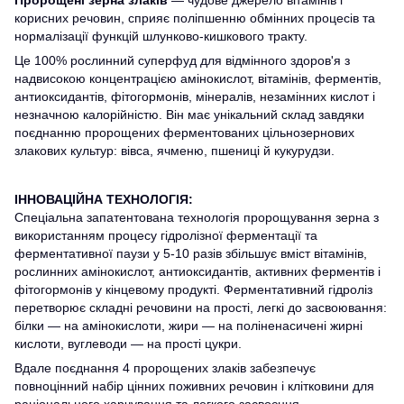
корисних речовин, сприяє поліпшенню обмінних процесів та
нормалізації функцій шлунково-кишкового тракту.
Це 100% рослинний суперфуд для відмінного здоров'я з
надвисокою концентрацією амінокислот, вітамінів, ферментів,
антиоксидантів, фітогормонів, мінералів, незамінних кислот і
незначною калорійністю. Він має унікальний склад завдяки
поєднанню пророщених ферментованих цільнозернових
злакових культур: вівса, ячменю, пшениці й кукурудзи.
ІННОВАЦІЙНА ТЕХНОЛОГІЯ:
Спеціальна запатентована технологія пророщування зерна з
використанням процесу гідролізної ферментації та
ферментативної паузи у 5-10 разів збільшує вміст вітамінів,
рослинних амінокислот, антиоксидантів, активних ферментів і
фітогормонів у кінцевому продукті. Ферментативний гідроліз
перетворює складні речовини на прості, легкі до засвоювання:
білки — на амінокислоти, жири — на поліненасичені жирні
кислоти, вуглеводи — на прості цукри.
Вдале поєднання 4 пророщених злаків забезпечує
повноцінний набір цінних поживних речовин і клітковини для
раціонального харчування та легкого засвоєння.