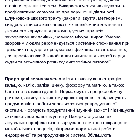
старіння органів і систем. Використовується як лікувально-
профілактичне харчування при порушенні діяльності
шлунково-кишкового тракту (закрепи, здуття, метеоризм,
синдром лінивого кишечника). Як невід'ємний компонент
дієтичного харчування рекомендується при всіх
захворюваннях печінки, жовчного міхура, нирок. Умовно
здоровим людям рекомендується системне споживання при
тривалих і надмірних розумових і фізичних навантаженнях,
для профілактики й запобігання виникнення хвороб серця і
судин та можливого розвитку онкологічної патології.
Пророщені зерна ячменю
містять високу концентрацію
кальцію, калію, заліза, цинку, фосфору та магнію, а також
багаті на вітаміни групи В. Нормалізують процеси обміну
речовин, активують систему кровотворення та підвищують
продуктивність роботи залоз чоловічої репродуктивної
системи. Формують продуктивний імунний захист і підвищують
активність всіх ланок імунітету. Використовується як
лікувально-профілактичне харчування з метою покращення
метаболічних процесів, підтримки нормальної роботи
ендокринної та репродуктивної систем. Збільшують