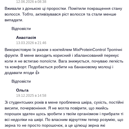
12.06.2026 в 08:38
Вживали з донькою ці проростки. Помітили покращення стану
волосся. Тобто, активізувався ріст волосся та стали менше
випадати.
Відповісти
Анастасія
13.03.2026 в 21:46
Використовую їх разом з коктейлем MixProteinControl Тропічні
фрукти. В мене виходить корисний і збалансований перекус
коли я не встигаю попоїсти. Вага знижується, почуваю легкість
та комфорт. Подобається робити на банановому молоці і
додавати ягоди 👍
Відповісти
Ольга
19.12.2025 в 14:58
Зі студентських років в мене проблемна шкіра, сухість, постійні
висипи, почервоніння. Я не могла повірити, що якийсь
порошок здатен щось зробити з твоїм організмом і прибрати ті
всі недоліки на шкірі. По власним відчуттям тепер розумію, що
зерна то не просто порошочок, а це цілющі зерна які