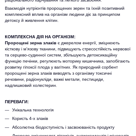
Взаємодія нутрієнтів пророщених зерен та їхній позитивний
комплексний вплив на організм людини діє за принципом
детоксу й живлення клітин.
КОМПЛЕКСНА ДІЯ НА ОРГАНІЗМ:
Пророщені зерна злаків
є джерелом енергії, зміцнюють
кісткову і м'язову тканини, підвищують стресостійкість нервової
та серцево-судинної систем, збільшують детоксикаційну
функцію печінки, регулюють моторику кишечника, запобігають
розвитку гіпоксії плода у вагітних. Як природний сорбент
пророщені зерна злаків виводять з організму токсичні
речовини, радіонукліди, важкі метали, пестициди,
надлишковий холестерин.
ПЕРЕВАГИ:
Унікальна технологія
Користь 4-х злаків
Абсолютна біодоступність і засвоюваність продукту
Джерело амінокислот, вітамінів, антиоксидантів і мінералів