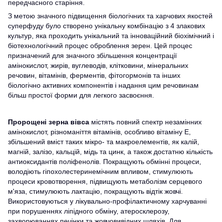
передчасного старіння.
З метою значного підвищення біологічних та харчових якостей
суперфуду було створено унікальну комбінацію з 4 злакових
культур, яка проходить унікальний та інноваційний біохімічний і
біотехнологічний процес оброблення зерен. Цей процес
призначений для значного збільшення концентрації
амінокислот, жирів, вуглеводів, клітковини, мінеральних
речовин, вітамінів, ферментів, фітогормонів та інших
біологічно активних компонентів і надання цим речовинам
більш простої форми для легкого засвоєння.
Пророщені зерна вівса
містять повний спектр незамінних
амінокислот, різноманіття вітамінів, особливо вітаміну Е,
збільшений вміст таких мікро- та макроелементів, як калій,
магній, залізо, кальцій, мідь та цинк, а також достатню кількість
антиоксидантів поліфенолів. Покращують обмінні процеси,
володіють гіпохолестеринемічним впливом, стимулюють
процеси кровотворення, підвищують метаболізм серцевого
м'яза, стимулюють лактацію, покращують відтік жовчі.
Використовуються у лікувально-профілактичному харчуванні
при порушеннях ліпідного обміну, атеросклерозу,
захворюваннях печінки та жовчовивідних шляхів. Для