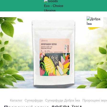
Каталог
Суперфуди
Суперфуди Добра Їжа
Пророщені зерн