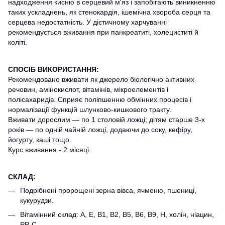
надходження кисню в серцевий м'яз і запобігають виникненню
таких ускладнень, як стенокардія, ішемічна хвороба серця та
серцева недостатність. У дієтичному харчуванні
рекомендується вживання при панкреатиті, холециститі й
коліті.
СПОСІБ ВИКОРИСТАННЯ:
Рекомендовано вживати як джерело біологічно активних
речовин, амінокислот, вітамінів, мікроелементів і
полісахаридів. Сприяє поліпшенню обмінних процесів і
нормалізації функцій шлунково-кишкового тракту.
Вживати дорослим — по 1 столовій ложці; дітям старше 3-х
років — по одній чайній ложці, додаючи до соку, кефіру,
йогурту, каші тощо.
Курс вживання - 2 місяці.
СКЛАД:
Подрібнені пророщені зерна вівса, ячменю, пшениці,
кукурудзи.
Вітамінний склад: А, Е, В1, В2, В5, В6, В9, Н, холін, ніацин,
РР, С.