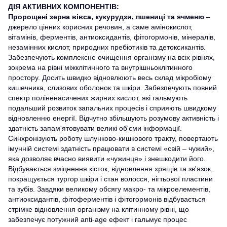
ДІЯ АКТИВНИХ КОМПОНЕНТІВ:
Пророщені зерна вівса, кукурудзи, пшениці та ячменю
–
джерело цінних корисних речовин, а саме амінокислот,
вітамінів, ферментів, антиоксидантів, фітогормонів, мінералів,
незамінних кислот, природних пребіотиків та детоксикантів.
Забезпечують комплексне очищення організму на всіх рівнях,
зокрема на рівні міжклітинного та внутрішньоклітинного
простору. Досить швидко відновлюють весь склад мікробіому
кишечника, слизових оболонок та шкіри. Забезпечують повний
спектр поліненасичених жирних кислот, які гальмують
подальший розвиток запальних процесів і сприяють швидкому
відновленню енергії. Відчутно збільшують розумову активність і
здатність запам'ятовувати великі об'єми інформації.
Синхронізують роботу шлунково-кишкового тракту, повертають
імунній системі здатність працювати в системі «свій – чужий»,
яка дозволяє вчасно виявити «чужинця» і знешкодити його.
Відбувається зміцнення кісток, відновлення хрящів та зв'язок,
покращується тургор шкіри і стан волосся, нігтьової пластини
та зубів. Завдяки великому обсягу макро- та мікроелементів,
антиоксидантів, фітоферментів і фітогормонів відбувається
стрімке відновлення організму на клітинному рівні, що
забезпечує потужний аnti-age ефект і гальмує процес