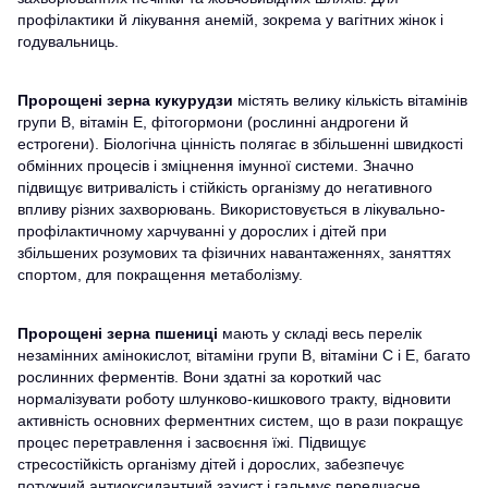
профілактики й лікування анемій, зокрема у вагітних жінок і
годувальниць.
Пророщені зерна кукурудзи
містять велику кількість вітамінів
групи В, вітамін Е, фітогормони (рослинні андрогени й
естрогени). Біологічна цінність полягає в збільшенні швидкості
обмінних процесів і зміцнення імунної системи. Значно
підвищує витривалість і стійкість організму до негативного
впливу різних захворювань. Використовується в лікувально-
профілактичному харчуванні у дорослих і дітей при
збільшених розумових та фізичних навантаженнях, заняттях
спортом, для покращення метаболізму.
Пророщені зерна пшениці
мають у складі весь перелік
незамінних амінокислот, вітаміни групи В, вітаміни С і Е, багато
рослинних ферментів. Вони здатні за короткий час
нормалізувати роботу шлунково-кишкового тракту, відновити
активність основних ферментних систем, що в рази покращує
процес перетравлення і засвоєння їжі. Підвищує
стресостійкість організму дітей і дорослих, забезпечує
потужний антиоксидантний захист і гальмує передчасне