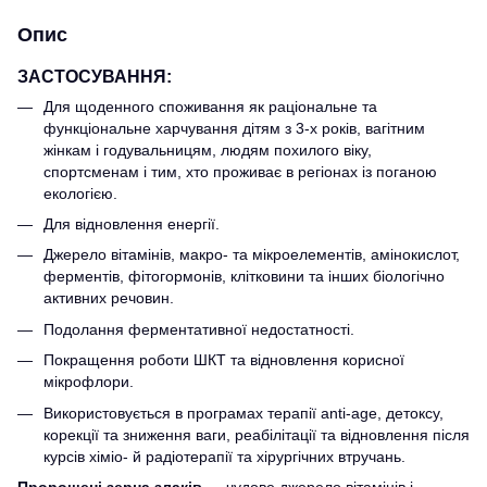
Опис
ЗАСТОСУВАННЯ:
Для щоденного споживання як раціональне та
функціональне харчування дітям з 3-х років, вагітним
жінкам і годувальницям, людям похилого віку,
спортсменам і тим, хто проживає в регіонах із поганою
екологією.
Для відновлення енергії.
Джерело вітамінів, макро- та мікроелементів, амінокислот,
ферментів, фітогормонів, клітковини та інших біологічно
активних речовин.
Подолання ферментативної недостатності.
Покращення роботи ШКТ та відновлення корисної
мікрофлори.
Використовується в програмах терапії аnti-аgе, детоксу,
корекції та зниження ваги, реабілітації та відновлення після
курсів хіміо- й радіотерапії та хірургічних втручань.
Пророщені зерна злаків
— чудове джерело вітамінів і