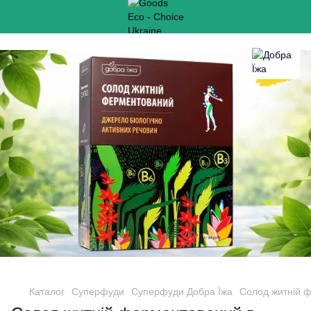
Каталог
Суперфуди
Суперфуди Добра Їжа
Солод житній ф