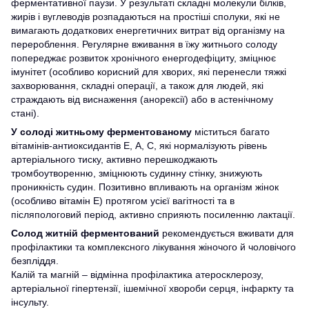
ферментативної паузи. У результаті складні молекули білків,
жирів і вуглеводів розпадаються на простіші сполуки, які не
вимагають додаткових енергетичних витрат від організму на
перероблення. Регулярне вживання в їжу житнього солоду
попереджає розвиток хронічного енергодефіциту, зміцнює
імунітет (особливо корисний для хворих, які перенесли тяжкі
захворювання, складні операції, а також для людей, які
страждають від виснаження (анорексії) або в астенічному
стані).
У солоді житньому ферментованому
міститься багато
вітамінів-антиоксидантів Е, А, С, які нормалізують рівень
артеріального тиску, активно перешкоджають
тромбоутворенню, зміцнюють судинну стінку, знижують
проникність судин. Позитивно впливають на організм жінок
(особливо вітамін Е) протягом усієї вагітності та в
післяпологовий період, активно сприяють посиленню лактації.
Солод житній ферментований
рекомендується вживати для
профілактики та комплексного лікування жіночого й чоловічого
безпліддя.
Калій та магній – відмінна профілактика атеросклерозу,
артеріальної гіпертензії, ішемічної хвороби серця, інфаркту та
інсульту.