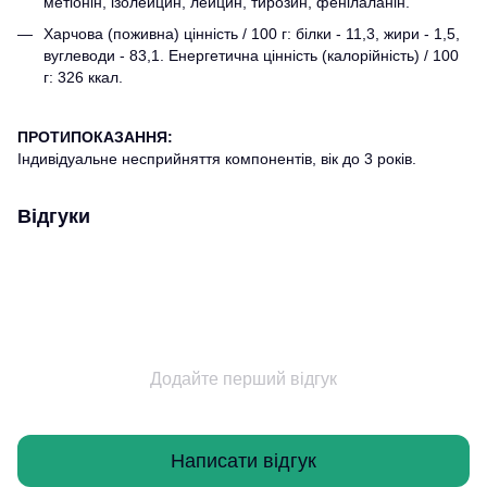
метіонін, ізолейцин, лейцин, тирозин, фенілаланін.
Харчова (поживна) цінність / 100 г: білки - 11,3, жири - 1,5,
вуглеводи - 83,1. Енергетична цінність (калорійність) / 100
г: 326 ккал.
ПРОТИПОКАЗАННЯ:
Індивідуальне несприйняття компонентів, вік до 3 років.
Відгуки
Додайте перший відгук
Написати відгук