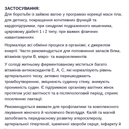
ЗАСТОСУВАННЯ:
Для боротьби із зайвою вагою у програмах корекції маси тіла,
для детоксу, покращення когнітивних функцій та
кардіопідтримки, при синдромі подразненого кишечника,
цукровому діабеті 1 і 2 типу, при важких фізичних
навантаженнях.
Нормалізує всі обмінні процеси в організмі, є джерелом
енергії. Часто рекомендується для поповнення запасів білка,
вітамінів групи В, мікро- та макроелементів.
У солоді житньому ферментованому міститься багато
вітамінів-антиоксидантів Е, А, С, які нормалізують рівень
артеріального тиску, активно перешкоджають
тромбоутворенню, зміцнюють судинну стінку, знижують
проникність судин. Є підтримкою організму вагітних жінок
протягом усієї вагітності та в післяпологовий період, сприяє
посиленню лактації.
Рекомендується вживати для профілактики та комплексного
лікування жіночого й чоловічого безпліддя. Калій та магній
запобігають передчасному розвитку атеросклерозу,
артеріальної гіпертензії, ішемічної хвороби серця, інфаркту й