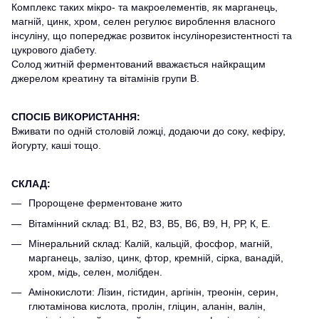
Комплекс таких мікро- та макроелементів, як марганець,
магній, цинк, хром, селен регулює вироблення власного
інсуліну, що попереджає розвиток інсулінорезистентності та
цукрового діабету.
Солод житній ферментований вважається найкращим
джерелом креатину та вітамінів групи В.
СПОСІБ ВИКОРИСТАННЯ:
Вживати по одній столовій ложці, додаючи до соку, кефіру,
йогурту, каші тощо.
СКЛАД:
Пророщене ферментоване жито
Вітамінний склад: В1, В2, В3, В5, В6, В9, Н, РР, К, Е.
Мінеральний склад: Калій, кальцій, фосфор, магній,
марганець, залізо, цинк, фтор, кремній, сірка, ванадій,
хром, мідь, селен, молібден.
Амінокислоти: Лізин, гістидин, аргінін, треонін, серин,
глютамінова кислота, пролін, гліцин, аланін, валін,