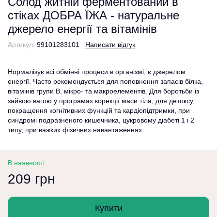
Солод житній ферментований в
стіках ДОБРА ЇЖА - натуральне
джерело енергії та вітамінів
Артикул:
99101283101
Написати відгук
Нормалізує всі обмінні процеси в організмі, є джерелом
енергії. Часто рекомендується для поповнення запасів білка,
вітамінів групи В, мікро- та макроелементів. Для боротьби із
зайвою вагою у програмах корекції маси тіла, для детоксу,
покращення когнітивних функцій та кардіопідтримки, при
синдромі подразненого кишечника, цукровому діабеті 1 і 2
типу, при важких фізичних навантаженнях.
В наявності
209 грн
Купити