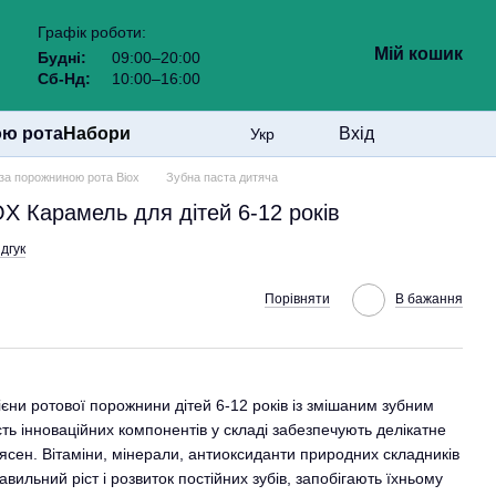
Графік роботи:
Мій кошик
Будні:
09:00–20:00
Сб-Нд:
10:00–16:00
ою рота
Набори
Вхід
Укр
за порожниною рота Biox
Зубна паста дитяча
X Карамель для дітей 6-12 років
ідгук
Порівняти
В бажання
єни ротової порожнини дітей 6-12 років із змішаним зубним
ть інноваційних компонентів у складі забезпечують делікатне
сен. Вітаміни, мінерали, антиоксиданти природних складників
ильний ріст і розвиток постійних зубів, запобігають їхньому