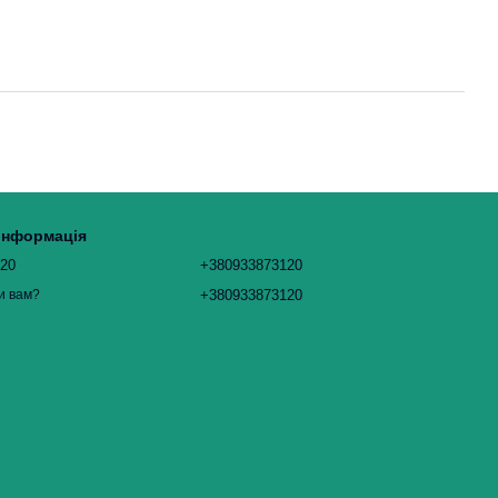
 інформація
120
+380933873120
+380933873120
и вам?