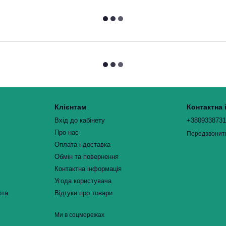
Клієнтам
Контактна
Вхід до кабінету
+380933873
Про нас
Передзвонит
Оплата і доставка
Обмін та повернення
Контактна інформація
Угода користувача
ота
Відгуки про товари
Ми в соцмережах