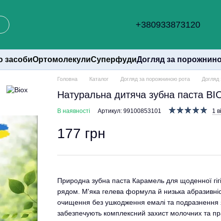
+380933873120
о засоби
Ортомолекули
Суперфуди
Догляд за порожнин
Головна
Каталог
Догляд за порожниною рота
Догляд 
Натуральна дитяча зубна паста BIO
В наявності
Артикул: 99100853101
1 в
177 грн
Природна зубна паста Карамель для щоденної гігі
рядом. М'яка гелева формула й низька абразивніс
очищення без ушкодження емалі та подразнення я
забезпечують комплексний захист молочних та прав