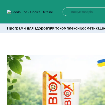
Перейти до основного контенту
Програми для здоров'я
Фітокомплекси
Косметика
Ек