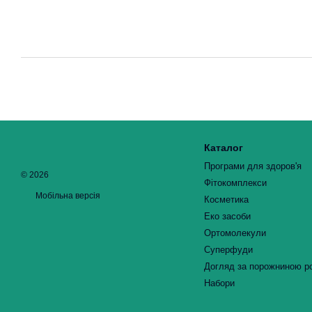
Каталог
Програми для здоров'я
© 2026
Фітокомплекси
Мобільна версія
Косметика
Еко засоби
Ортомолекули
Суперфуди
Догляд за порожниною р
Набори