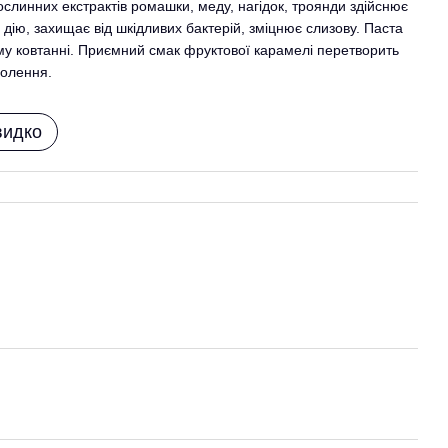
ослинних екстрактів ромашки, меду, нагідок, троянди здійснює
дію, захищає від шкідливих бактерій, зміцнює слизову. Паста
му ковтанні. Приємний смак фруктової карамелі перетворить
волення.
видко