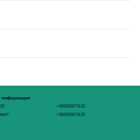
я информация
120
+380933873120
+380933873120
 вам?