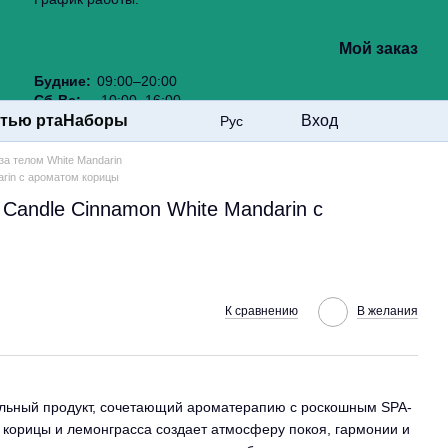
Мой заказ
Будние:
09:00–20:00
Сб-Вс:
10:00–16:00
стью рта
Наборы
Вход
Рус
за телом White Mandarin
arin с ароматом корицы
 Candle Cinnamon White Mandarin с
К сравнению
В желания
льный продукт, сочетающий ароматерапию с роскошным SPA-
 корицы и лемонграсса создает атмосферу покоя, гармонии и