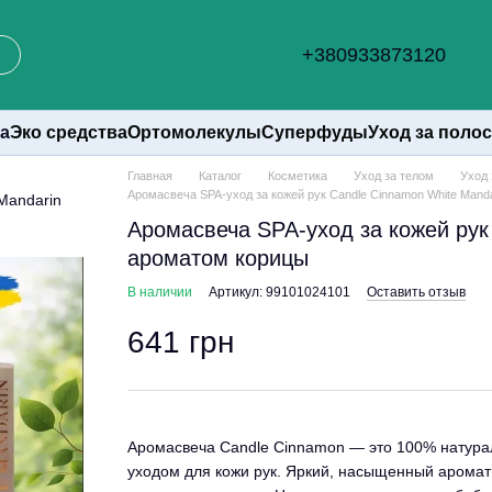
+380933873120
а
Эко средства
Ортомолекулы
Суперфуды
Уход за поло
Главная
Каталог
Косметика
Уход за телом
Уход 
Аромасвеча SPA-уход за кожей рук Candle Cinnamon White Mand
Аромасвеча SPA-уход за кожей рук
ароматом корицы
В наличии
Артикул: 99101024101
Оставить отзыв
641 грн
Аромасвеча Candle Cinnamon — это 100% натура
уходом для кожи рук. Яркий, насыщенный аромат