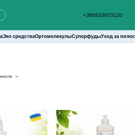
+380933873120
а
Эко средства
Ортомолекулы
Суперфуды
Уход за поло
рности