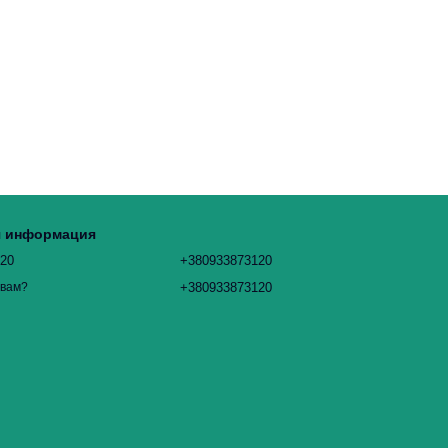
я информация
120
+380933873120
+380933873120
 вам?