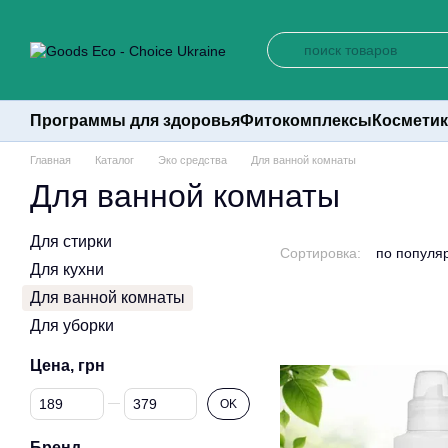
Перейти к основному контенту
Программы для здоровья
Фитокомплексы
Косметик
Главная
Каталог
Эко средства
Для ванной комнаты
Для ванной комнаты
Для стирки
Сортировка:
по популя
Для кухни
Для ванной комнаты
Для уборки
Цена, грн
От Цена, грн
До Цена, грн
OK
Бренд