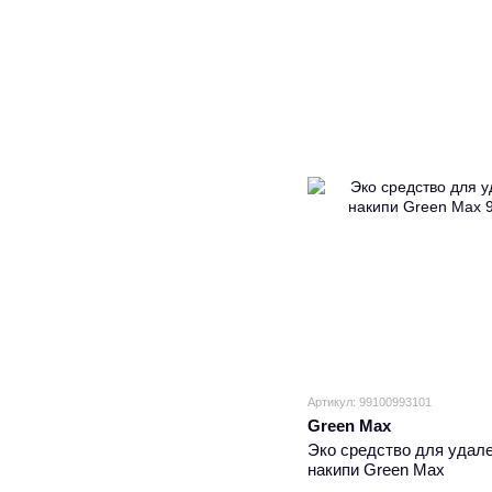
Артикул: 99100993101
Green Max
Эко средство для удал
накипи Green Max