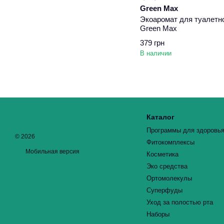
Green Max
Экоаромат для туалетн
Green Max
379 грн
В наличии
Каталог
Программы для здоровь
© 2026
Фитокомплексы
Мобильная версия
Косметика
Эко средства
Ортомолекулы
Суперфуды
Уход за полостью рта
Наборы