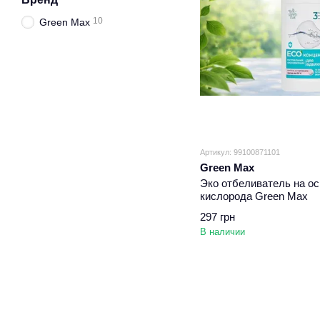
10
Green Max
Артикул: 99100871101
Green Max
Эко отбеливатель на ос
кислорода Green Max
297 грн
В наличии