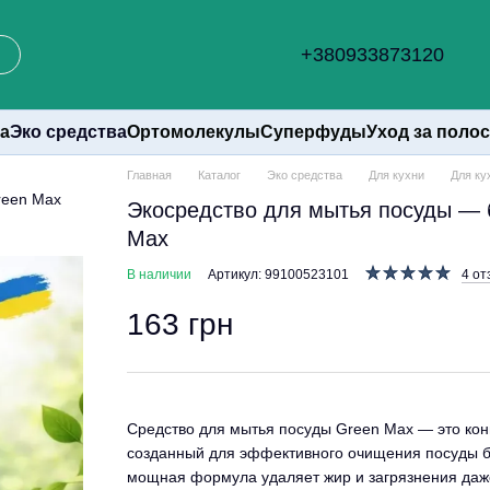
+380933873120
а
Эко средства
Ортомолекулы
Суперфуды
Уход за поло
Главная
Каталог
Эко средства
Для кухни
Для ку
Экосредство для мытья посуды — б
Max
В наличии
Артикул: 99100523101
4 от
163 грн
Средство для мытья посуды Green Max — это кон
созданный для эффективного очищения посуды бе
мощная формула удаляет жир и загрязнения даже