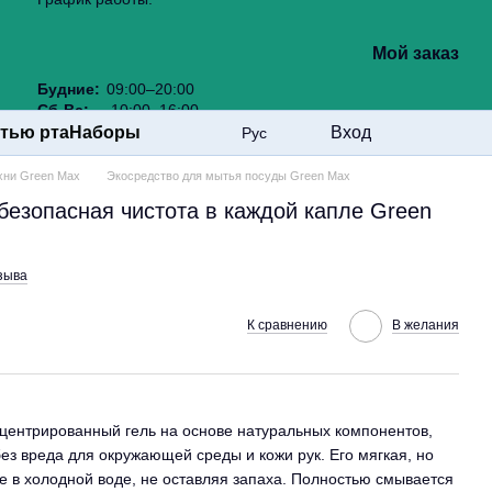
Мой заказ
Будние:
09:00–20:00
Сб-Вс:
10:00–16:00
стью рта
Наборы
Вход
Рус
хни Green Max
Экосредство для мытья посуды Green Max
езопасная чистота в каждой капле Green
зыва
К сравнению
В желания
центрированный гель на основе натуральных компонентов,
з вреда для окружающей среды и кожи рук. Его мягкая, но
 в холодной воде, не оставляя запаха. Полностью смывается