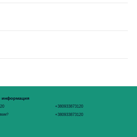
я информация
120
+380933873120
+380933873120
 вам?