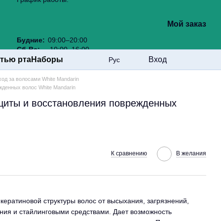
Мой заказ
Будние:
09:00–20:00
Сб-Вс:
10:00–16:00
стью рта
Наборы
Вход
Рус
ход за волосами White Mandarin
денных волос White Mandarin
щиты и восстановления поврежденных
К сравнению
В желания
ератиновой структуры волос от высыхания, загрязнений,
ия и стайлинговыми средствами. Дает возможность