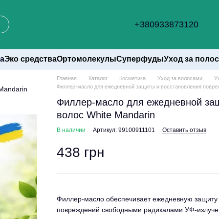
+380933873120
а
Эко средства
Ортомолекулы
Суперфуды
Уход за поло
Главная
Каталог
Косметика
Уход за волосами
У
Филлер-масло для ежедневной защиты и восстановления повреж
Филлер-масло для ежедневной за
волос White Mandarin
В наличии
Артикул: 99100911101
Оставить отзыв
438 грн
Филлер-масло обеспечивает ежедневную защиту к
повреждений свободными радикалами УФ-излучен