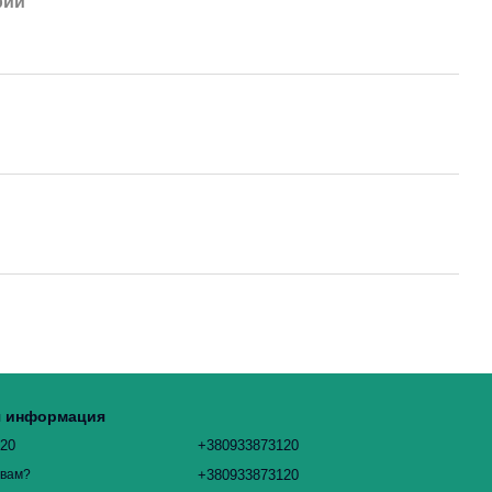
рий
я информация
120
+380933873120
+380933873120
 вам?