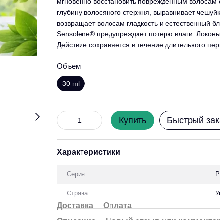
мгновенно восстановить поврежденным волосам ст
глубину волосяного стержня, выравнивает чешуйк
возвращает волосам гладкость и естественный б
Sensolene® предупреждает потерю влаги. Локон
Действие сохраняется в течение длительного пер
Объем
30 ml
Купить
Быстрый зак
Характеристики
Серия
P
Страна
У
Доставка
Оплата