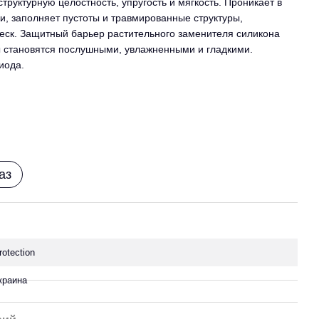
руктурную целостность, упругость и мягкость. Проникает в
и, заполняет пустоты и травмированные структуры,
леск. Защитный барьер растительного заменителя силикона
ы становятся послушными, увлажненными и гладкими.
иода.
аз
rotection
краина