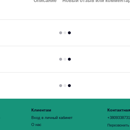
Описание
Новый отзыв или коммента
Клиентам
Контактна
я
Вход в личный кабинет
+380933873
О нас
Перезвонить