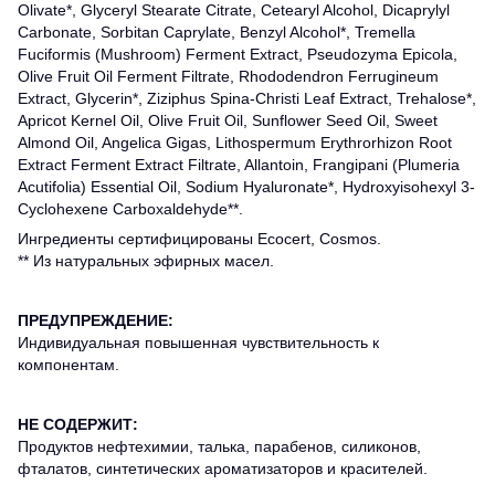
Olivate*, Glyceryl Stearate Citrate, Cetearyl Alcohol, Dicaprylyl
Carbonate, Sorbitan Caprylate, Benzyl Alcohol*, Tremella
Fuciformis (Mushroom) Ferment Extract, Pseudozyma Epicola,
Olive Fruit Oil Ferment Filtrate, Rhododendron Ferrugineum
Extract, Glycerin*, Ziziphus Spina-Christi Leaf Extract, Trehalose*,
Apricot Kernel Oil, Olive Fruit Oil, Sunflower Seed Oil, Sweet
Almond Oil, Angelica Gigas, Lithospermum Erythrorhizon Root
Extract Ferment Extract Filtrate, Allantoin, Frangipani (Plumeria
Acutifolia) Essential Oil, Sodium Hyaluronate*, Hydroxyisohexyl 3-
Cyclohexene Carboxaldehyde**.
Ингредиенты сертифицированы Ecocert, Cosmos.
** Из натуральных эфирных масел.
ПРЕДУПРЕЖДЕНИЕ:
Индивидуальная повышенная чувствительность к
компонентам.
НЕ СОДЕРЖИТ:
Продуктов нефтехимии, талька, парабенов, силиконов,
фталатов, синтетических ароматизаторов и красителей.