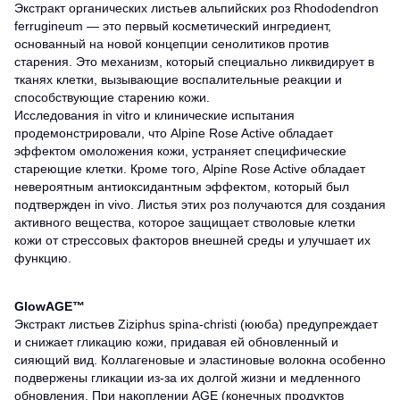
Экстракт органических листьев альпийских роз Rhododendron
ferrugineum — это первый косметический ингредиент,
основанный на новой концепции сенолитиков против
старения. Это механизм, который специально ликвидирует в
тканях клетки, вызывающие воспалительные реакции и
способствующие старению кожи.
Исследования in vitro и клинические испытания
продемонстрировали, что Alpine Rose Active обладает
эффектом омоложения кожи, устраняет специфические
стареющие клетки. Кроме того, Alpine Rose Active обладает
невероятным антиоксидантным эффектом, который был
подтвержден in vivo. Листья этих роз получаются для создания
активного вещества, которое защищает стволовые клетки
кожи от стрессовых факторов внешней среды и улучшает их
функцию.
GlowAGE™
Экстракт листьев Ziziphus spina-сhristi (ююба) предупреждает
и снижает гликацию кожи, придавая ей обновленный и
сияющий вид. Коллагеновые и эластиновые волокна особенно
подвержены гликации из-за их долгой жизни и медленного
обновления. При накоплении AGE (конечных продуктов