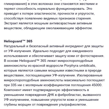
гликирования) в этих волокнах они становятся жесткими и
теряют способность нормально функционировать. Это
приводит к потере эластичности, прочности и упругости,
способствуя появлению видимых признаков старения.
Экстракт является мощным антивозрастным активным
веществом, обладающим омолаживающим эффектом.
Helioguard™ 365
Натуральный и безопасный активный ингредиент для защиты
от УФ-излучения. Идеально подходит для ежедневного
использования и обеспечивает защиту кожи от фотостарения.
В основе Helioguard™ 365 лежат микроспороподобные
аминокислоты из красной водоросли Porphyra umbilicalis,
которые являются самыми мощными известными в природе
веществами, поглощающими УФ-излучение. Изолированные
микроспороподобные аминокислоты максимально поглощают
при 335 нм с молярным коэффициентом поглощения 45000.
Компонент имеет подтвержденную эффективность в
уменьшении повреждения ДНК в фибробластах, вызванного
УФ-излучением, повышении упругости кожи и уменьшении
глубины морщин от повреждения ультрафиолетом.