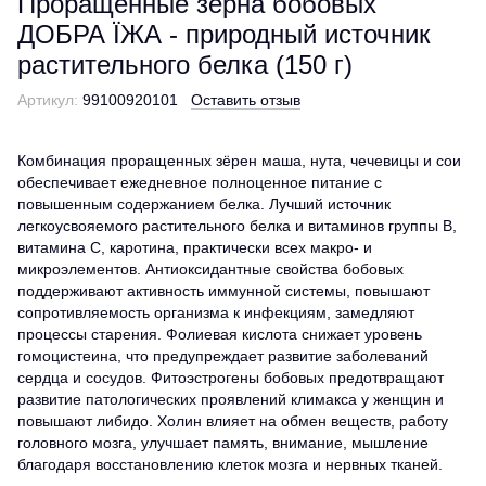
Проращенные зёрна бобовых
ДОБРА ЇЖА - природный источник
растительного белка (150 г)
Артикул:
99100920101
Оставить отзыв
Комбинация проращенных зёрен маша, нута, чечевицы и сои
обеспечивает ежедневное полноценное питание с
повышенным содержанием белка. Лучший источник
легкоусвояемого растительного белка и витаминов группы В,
витамина С, каротина, практически всех макро- и
микроэлементов. Антиоксидантные свойства бобовых
поддерживают активность иммунной системы, повышают
сопротивляемость организма к инфекциям, замедляют
процессы старения. Фолиевая кислота снижает уровень
гомоцистеина, что предупреждает развитие заболеваний
сердца и сосудов. Фитоэстрогены бобовых предотвращают
развитие патологических проявлений климакса у женщин и
повышают либидо. Холин влияет на обмен веществ, работу
головного мозга, улучшает память, внимание, мышление
благодаря восстановлению клеток мозга и нервных тканей.