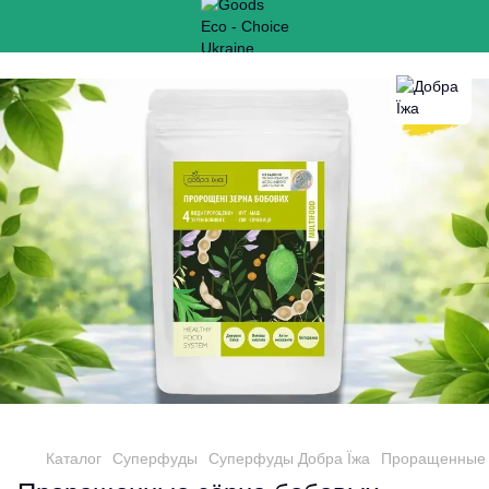
Каталог
Суперфуды
Суперфуды Добра Їжа
Проращенные з