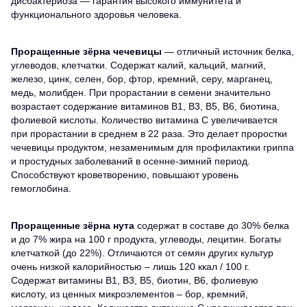
дисбактериоза — гарантия высокого иммунитета и
функционального здоровья человека.
Проращенные зёрна чечевицы
— отличный источник белка,
углеводов, клетчатки. Содержат калий, кальций, магний,
железо, цинк, селен, бор, фтор, кремний, серу, марганец,
медь, молибден. При прорастании в семени значительно
возрастает содержание витаминов В1, В3, В5, В6, биотина,
фолиевой кислоты. Количество витамина С увеличивается
при прорастании в среднем в 22 раза. Это делает проростки
чечевицы продуктом, незаменимым для профилактики гриппа
и простудных заболеваний в осенне-зимний период.
Способствуют кроветворению, повышают уровень
гемоглобина.
Проращенные зёрна нута
содержат в составе до 30% белка
и до 7% жира на 100 г продукта, углеводы, лецитин. Богаты
клетчаткой (до 22%). Отличаются от семян других культур
очень низкой калорийностью – лишь 120 ккал / 100 г.
Содержат витамины В1, В3, В5, биотин, В6, фолиевую
кислоту, из ценных микроэлементов – бор, кремний,