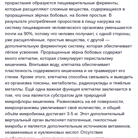
прорастания образуются пищеварительные ферменты,
которые расщепляют сложные вещества, содержащиеся в
проращенных зёрнах бобовых, на более простые. В
результате употребления проростков в пищу нагрузка на
систему пищеварения человеческого организма уменьшается
почти на 90%, потому что человек получает, с одной стороны,
уже расщеплённые, простые вещества, с другой —
дополнительную ферментную систему, которая обеспечивает
лёгкое усвоение. Проращенные зёрна бобовых содержат
много клетчатки, которая стимулирует перистальтику
кишечника. Впитывая воду, клетчатка обеспечивает
пластичность содержимого кишечника и не травмирует его
стенки. Кроме этого, клетчатка способна связывать и выводить
из организма токсины, метаболиты, радионуклиды и тяжёлые
металлы. Ещё одна важная функция клетчатки заключается в
том, что она является субстратом для природной
микрофлоры кишечника. Размножаясь на её поверхности,
микроорганизмы увеличивают своё количество, и общий
объём микробиома достигает 3-5 кг. Этот дополнительный
виртуальный орган вытесняет патогенные, гнилостные
микробы и является дополнительным источником витаминов,
незаменимых и нуклеиновых кислот. Отсутствие