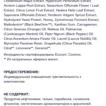
Chelidonium Majus Extract, Hypericum Perforatum Extract,
Arctium Lappa Root Extract, Nasturtium Officinale Flower / Leaf
Extract, Citrus Limon Fruit Extract, Hedera Helix Leaf Extract,
Saponaria Officinalis Extract, Hordeum Vulgare Sprout Extract,
Hydrolyzed Yeast Protein, Honey, Zymomonas Ferment Extract,
Maltodextrin* (Black BeeOme™), Xanthan Gum, Carrageenan,
Citrus Sinensis (Orange) Oil, Melissa Oil, Palmarose
(Cymbopogon Martinii) Oil, Piper Nigrum (Black Pepper) Oil,
Citrus Aurantium Amara Flower Oil, Laurel (Laurus Nobilis) Oil,
Myroxylon Pereirae Resin, Grapefruite (Citrus Paradisi) Oil,
Citral**, Limonene**, Geraniol**.
Ингредиенты сертифицированы Ecocert, Cosmos.
** Из натуральных эфирных масел.
ПРЕДОСТЕРЕЖЕНИЕ:
Индивидуальная повышенная чувствительность к
компонентам.
НЕ СОДЕРЖИТ:
Продуктов нефтехимии, талька, парабенов, силиконов,
фталатов, синтетических ароматизаторов и красителей.