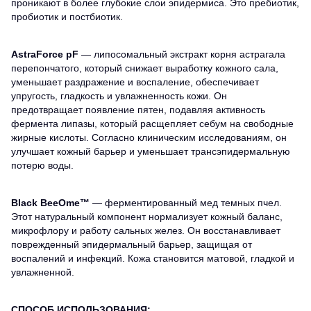
проникают в более глубокие слои эпидермиса. Это пребиотик,
пробиотик и постбиотик.
AstraForce pF
— липосомальный экстракт корня астрагала
перепончатого, который снижает выработку кожного сала,
уменьшает раздражение и воспаление, обеспечивает
упругость, гладкость и увлажненность кожи. Он
предотвращает появление пятен, подавляя активность
фермента липазы, который расщепляет себум на свободные
жирные кислоты. Согласно клиническим исследованиям, он
улучшает кожный барьер и уменьшает трансэпидермальную
потерю воды.
Black BeeOme™
— ферментированный мед темных пчел.
Этот натуральный компонент нормализует кожный баланс,
микрофлору и работу сальных желез. Он восстанавливает
поврежденный эпидермальный барьер, защищая от
воспалений и инфекций. Кожа становится матовой, гладкой и
увлажненной.
СПОСОБ ИСПОЛЬЗОВАНИЯ: